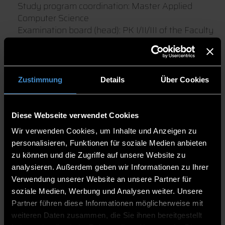
Study program coordination: Master Applied
Computer Science
Examination board (head): PK I/II/III of the Faculty
of Computer Science
Elearning mentor
DEGG's 2.18
Zustimmung
Details
Über Cookies
0991/3615-509
Diese Webseite verwendet Cookies
Wir verwenden Cookies, um Inhalte und Anzeigen zu
personalisieren, Funktionen für soziale Medien anbieten
zu können und die Zugriffe auf unsere Website zu
CONSULTING TIME
analysieren. Außerdem geben wir Informationen zu Ihrer
Verwendung unserer Website an unsere Partner für
soziale Medien, Werbung und Analysen weiter. Unsere
See http://officehours.peterfaber.net
Partner führen diese Informationen möglicherweise mit
weiteren Daten zusammen, die Sie ihnen bereitgestellt