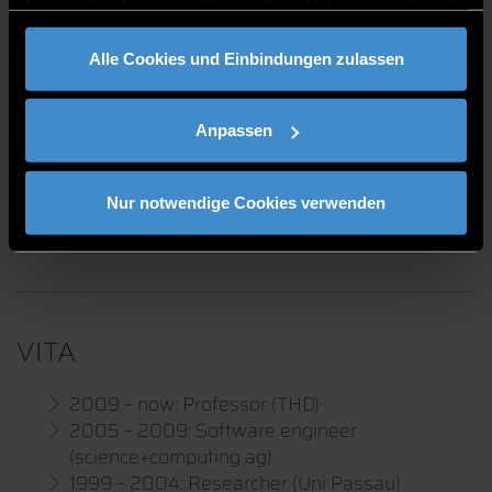
haben oder die sie im Rahmen Ihrer Nutzung der Dienste
gesammelt haben.
PUBLICATIONS
Alle Cookies und Einbindungen zulassen
Anpassen
LABS
Nur notwendige Cookies verwenden
DGS206 (HPC I / computer graphics)
VITA
2009 – now: Professor (THD)
2005 – 2009: Software engineer
(science+computing ag)
1999 – 2004: Researcher (Uni Passau)