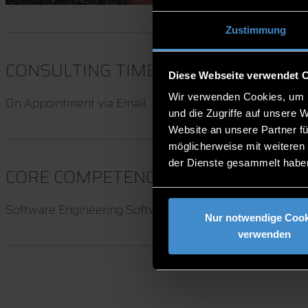
Zustimmung
CONSULTING TIME
Diese Webseite verwendet 
Wir verwenden Cookies, um I
On Appointment via Email
und die Zugriffe auf unsere 
Website an unsere Partner fü
möglicherweise mit weiteren
der Dienste gesammelt habe
CORE COMPETENCIES
Software Engineering Software Quality Assurance Soft
Nur notwendige Cook
verwenden