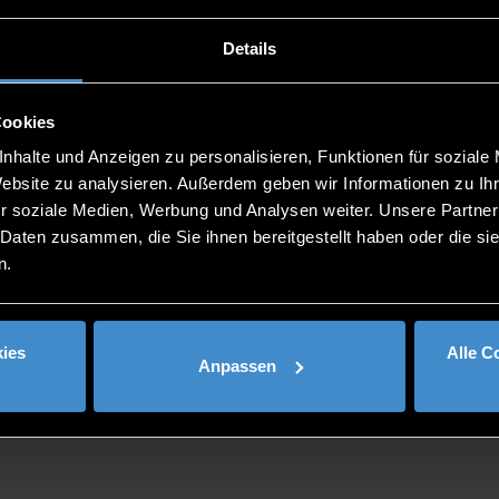
Details
Cookies
nhalte und Anzeigen zu personalisieren, Funktionen für soziale
Website zu analysieren. Außerdem geben wir Informationen zu I
r soziale Medien, Werbung und Analysen weiter. Unsere Partner
 Daten zusammen, die Sie ihnen bereitgestellt haben oder die s
n.
ware Test
ies
Alle C
Anpassen