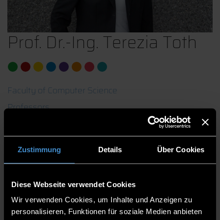
Prof. Dr.-Ing. Terezia Toth
Faculty of Computer Science
Professors
Professor
Representative of the Faculty for Equal
Zustimmung
Details
Über Cookies
Opportunities for Women in Science and Art
Program Coordinator of the Bachelor's degree
program Applied Computer Science
Diese Webseite verwendet Cookies
Student advisor for the Bachelor's degree program
Applied Computer Science
Wir verwenden Cookies, um Inhalte und Anzeigen zu
personalisieren, Funktionen für soziale Medien anbieten