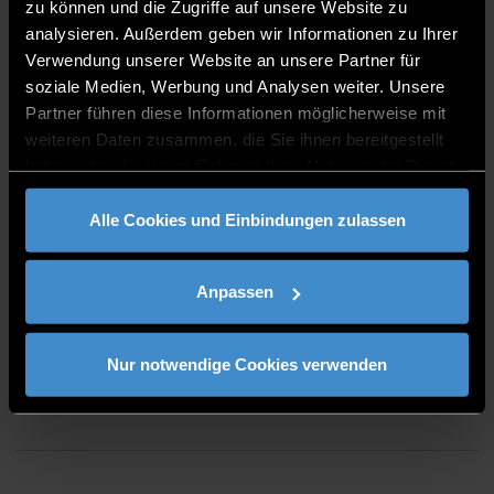
K 007
zu können und die Zugriffe auf unsere Website zu
analysieren. Außerdem geben wir Informationen zu Ihrer
0991/3615-511
Verwendung unserer Website an unsere Partner für
soziale Medien, Werbung und Analysen weiter. Unsere
Partner führen diese Informationen möglicherweise mit
weiteren Daten zusammen, die Sie ihnen bereitgestellt
haben oder die sie im Rahmen Ihrer Nutzung der Dienste
gesammelt haben.
CONSULTING TIME
Alle Cookies und Einbindungen zulassen
Date/time arranged by e-mail
Anpassen
Nur notwendige Cookies verwenden
PUBLICATIONS