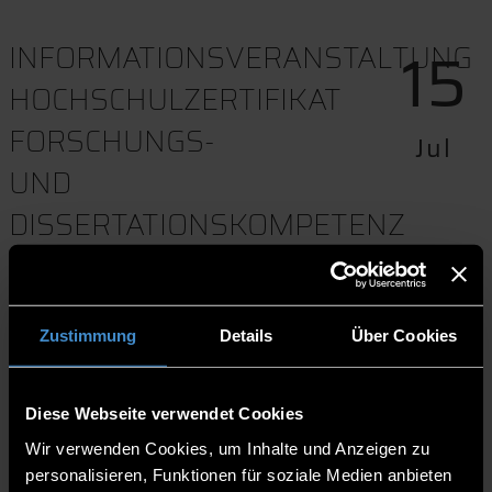
15
INFORMATIONSVERANSTALTUNG
HOCHSCHULZERTIFIKAT
FORSCHUNGS-
Jul
UND
DISSERTATIONSKOMPETENZ
(FDK-Z)
16:30-17:30
Zustimmung
Details
Über Cookies
Online
Diese Webseite verwendet Cookies
Download to event calender
Wir verwenden Cookies, um Inhalte und Anzeigen zu
Website
personalisieren, Funktionen für soziale Medien anbieten