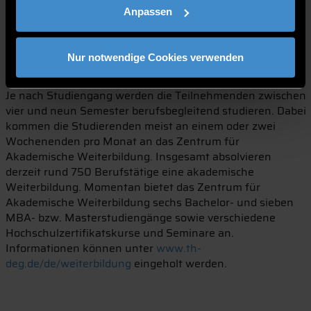
Learning Angebote, viele davon auch Bestandteil der
Anpassen
Virtuellen Hochschule Bayern, würden digitales Lernen
ohne Präsenz bestens ermöglichen. Von diesem
frühzeitigen Engagement könnten die Studierenden jetzt
Nur notwendige Cookies verwenden
profitieren.
Je nach Studiengang werden die Teilnehmenden zwischen
vier und neun Semester berufsbegleitend studieren. Dabei
kommen die Studierenden meist an einem oder zwei
Wochenenden pro Monat an das Zentrum für
Akademische Weiterbildung. Insgesamt absolvieren
derzeit rund 750 Berufstätige eine akademische
Weiterbildung. Momentan bietet das Zentrum für
Akademische Weiterbildung sechs Bachelor- und sieben
MBA- bzw. Masterstudiengänge sowie verschiedene
Hochschulzertifikatskurse und Seminare an.
Informationen können unter
www.th-
deg.de/de/weiterbildung
eingeholt werden.