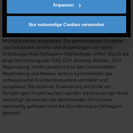
etablieren. Diese stellen dann für jede
Anpassen
gründungsinteressierte Person und jedes Gründungsteam
die passenden Angebote aus den Verbundhochschulen
zusammen. Des weiteren werden im Rahmen des
Nur notwendige Cookies verwenden
Konzepts ein Modul zu „Entrepreneurial Finance“ sowie
Qualifizierungsangebote auch für Entrepreneurship-
Multiplikatoren angeboten. Die gemeinsamen Projekte
und Initiativen sind für alle Angehörigen der sechs
Gründungs-Hub Ostbayern-Hochschulen offen. Durch die
enge Vernetzung von THD, OTH Amberg-Weiden, OTH
Regensburg, HAW Landshut und den Universitäten
Regensburg und Passau wird so systematisch das
ostbayerische Gründerökosystem verstärkt und
ausgebaut. Bei positiver Evaluierung am Ende der
fünfjährigen Projektlaufzeit werden die Gründungs-Hubs
verstetigt. So werden die bestehenden Strukturen
nachhaltig gefördert und die Gründerregion Ostbayern
gepusht.