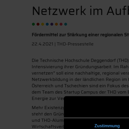
Netzwerk im Auf
Fördermittel zur Stärkung einer regionalen St
22.4.2021 | THD-Pressestelle
Die Technische Hochschule Deggendorf (THD) 
Intensivierung ihrer Gründungsarbeit. Im Ra
vernetzen“ soll eine nachhaltige, regional ve
Netzwerkbildung in der ländlichen Region im
Österreich und Tschechien sind ein Fokus des
dem Team des Startup Campus der THD vom B
Energie zur Verfügung.
Mehr Existenzgründungen und damit mehr Arbe
steht den Gründern dabei beratend zur Seite.
und THD-Alumni aus der Praxis werden als Ko
Wirtschaftsverbände, Start-ups und staatliche
Zustimmung