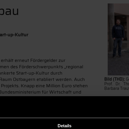
bau
art-up-Kultur
erhält erneut Fördergelder zur
hmen des Förderschwerpunkts „regional
rankerte Start-up-Kultur durch
 Raum Ostbayern etabliert werden. Auch
Bild (THD):
G
Prof. Dr. T
 Projekts. Knapp eine Million Euro stehen
Barbara Traut
undesministerium für Wirtschaft und
itsplätze für die Region will die Hochschule schaffen. Ni
 Professoren und wissenschaftliche Mitarbeiter der Hochschu
ntakt zum Erfahrungsaustausch vermittelt. Gefragt sind au
 Institutionen der ländlichen Region, um sich am regionalen
Details