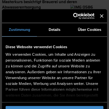
Masterkurs besichtigt Brauerei und deren
Abwasserentsorgung
11.01.2019 | Fakultät BIW/UIW
- Der
Masterkurs
Industrieabwasserreinigung und
Zustimmung
Details
Über Cookies
Toxikologie besuchte zusammen mit Prof. Dr.-Ing. Andrea
Deininger und Prof. Dr. Karl-Heinz Dreihäupl die
Produktion und die Kläranlage der Graf Arco Brauerei in
Adldorf.
Diese Webseite verwendet Cookies
Braumeister Peter Boos gab einen Einblick in die
Wir verwenden Cookies, um Inhalte und Anzeigen zu
verschiedenen Verfahrensschritte vom Sudhaus zur
personalisieren, Funktionen für soziale Medien anbieten
Würzebereitung über den Gärkeller und Lagerkeller zur
zu können und die Zugriffe auf unsere Website zu
Filtration. Auch die CIP-Anlage und die
Flaschenreinigung
analysieren. Außerdem geben wir Informationen zu Ihrer
und -abfüllung wurden besichtigt.
Verwendung unserer Website an unsere Partner für
In der betriebseigenen Kläranlage
soziale Medien, Werbung und Analysen weiter. Unsere
werden die anfallenden Abwässer
Partner führen diese Informationen möglicherweise mit
gepuffert, vorbelüftet und anschließend in einem SBR
weiteren Daten zusammen, die Sie ihnen bereitgestellt
(Sequencing Batch Reaktor) biologisch gereinigt. Die
haben oder die sie im Rahmen Ihrer Nutzung der Dienste
Studenten hatten auch hier die Gelegenheit, Fragen zur
gesammelt haben.