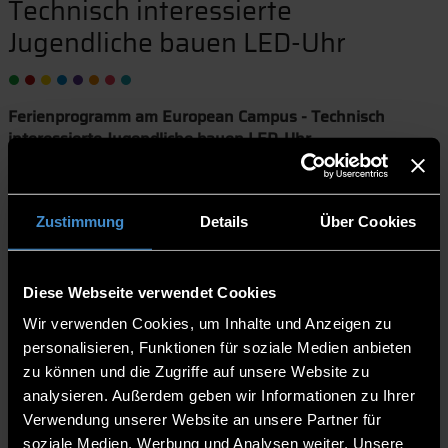
Technisch interessierte
Jugendliche bauen LED-Uhr
Ferienprogramm am European Campus - Technisch
interessierte Jugendliche bauen LED-Uhr
7.8.2024 | THD-Pressestelle
Zustimmung
Details
Über Cookies
Zwölf Jugendliche bewiesen am 1. August ihr technisches
Geschick und elektronisches Verständnis in einem Lötworkshop
am European Campus Rottal-Inn (ECRI) der Technischen
Hochschule Deggendorf (THD). Der Lehrstandort öffnete ihnen
Diese Webseite verwendet Cookies
im Rahmen des Ferienprogramms der Stadt Pfarrkirchen ihr
Wir verwenden Cookies, um Inhalte und Anzeigen zu
Labor für Elektro- und Energietechnik.
personalisieren, Funktionen für soziale Medien anbieten
Die Jugendlichen durften sich an einer LED-Uhr mit
zu können und die Zugriffe auf unsere Website zu
Weckfunktion versuchen. Diese setzten sie aus einem Bausatz
analysieren. Außerdem geben wir Informationen zu Ihrer
zusammen, dessen Komponenten sie auf einer Platine durch
Verwendung unserer Website an unsere Partner für
Löten befestigten. Bevor sie sich an die verschiedenen
soziale Medien, Werbung und Analysen weiter. Unsere