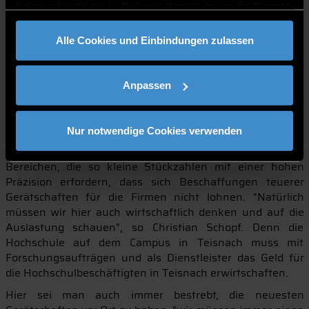
haben oder die sie im Rahmen Ihrer Nutzung der Dienste
Förderer des Campus ist. Im Anschluss gab der technische
gesammelt haben.
Leiter des Technologiecampus, Christian Schopf, einen
Alle Cookies und Einbindungen zulassen
Bericht über die Arbeit in Teisnach im vergangenen Jahr.
Er berichtete über laufende und neu anlaufende Projekte,
die dem Campus volle Auftragsbücher bescheren. Es geht
Anpassen
dabei hauptsächlich um Projekte in Zusammenarbeit mit
der freien Wirtschaft, um Verfahren für den industriellen
Einsatz zu erforschen und fit zu machen. Daneben nimmt
Nur notwendige Cookies verwenden
der Campus aber auch kleinere Dienstleistungsaufträge
der Wirtschaft an. Hier ist man Partner der Firmen in
Bereichen, die so kleine Stückzahlen mit einer hohen
Präzision erfordern, dass sich Beschaffungen teuerer
Gerätschaften für die Firmen nicht lohnen. "Natürlich
müssen wir hier auch wirtschaftlich denken und auf die
Auslastung schauen", so Christian Schopf. Denn die
Hochschule auf dem Campus in Teisnach muss mit
Forschungsaufträgen und als Dienstleister das Geld für
die Hochschulbeschäftigten in Teisnach erwirtschaften.
Hier sei man auch immer bestrebt, die neuesten