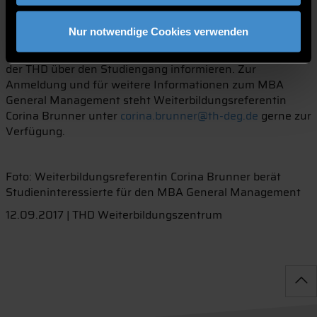
Bewerbungsphase läuft noch bis Mitte Januar 2018.
Nur notwendige Cookies verwenden
Am Donnerstag, 28. September um 18:00 Uhr können
sich Interessierte kostenlos beim Informationsabend an
der THD über den Studiengang informieren. Zur
Anmeldung und für weitere Informationen zum MBA
General Management steht Weiterbildungsreferentin
Corina Brunner unter
corina.brunner@th-deg.de
gerne zur
Verfügung.
Foto: Weiterbildungsreferentin Corina Brunner berät
Studieninteressierte für den MBA General Management
12.09.2017 | THD Weiterbildungszentrum