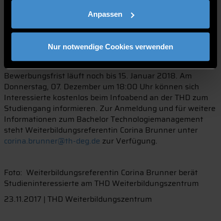
Mehrwert“, erklärt Brunner. Ebenfalls attraktiv ist der
Anpassen
Bachelor Technologiemanagement für Techniker und
Meister aus den Fachrichtungen Maschinenbau und
Elektrotechnik. Hier kann das Weiterbildungszentrum auf
Nur notwendige Cookies verwenden
Antrag sogar bis zu vier Semester anerkennen.
Nächster Studienstart ist im März 2018. Die
Bewerbungsfrist läuft noch bis 15. Januar 2018. Am
Donnerstag, 07. Dezember um 18:00 Uhr können sich
Interessierte kostenlos beim Infoabend an der THD zum
Studiengang informieren. Zur Anmeldung und für weitere
Informationen zum Bachelor Technologiemanagement
steht Weiterbildungsreferentin Corina Brunner unter
corina.brunner@th-deg.de
zur Verfügung.
Foto: Weiterbildungsreferentin Corina Brunner berät
Studieninteressierte am THD Weiterbildungszentrum
23.11.2017 | THD Weiterbildungszentrum