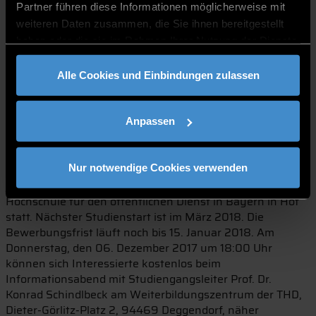
mindestens einjähriger Berufserfahrung. „Die praxisnahe
Partner führen diese Informationen möglicherweise mit
Ausrichtung des Studiengangs können wir vor allem
weiteren Daten zusammen, die Sie ihnen bereitgestellt
dadurch gewährleisten, dass unsere Dozenten selbst aus
haben oder die sie im Rahmen Ihrer Nutzung der Dienste
der Verwaltung und der freien Wirtschaft kommen und
gesammelt haben.
den Studierenden neben wissenschaftlichem Knowhow
Alle Cookies und Einbindungen zulassen
auch Praxisfälle und individuelle
Umsetzungsmöglichkeiten mit auf den Weg geben.“, so
Brunner weiter.
Anpassen
Die Regelstudienzeit beträgt vier Semester und ist
bewusst für Vollzeitberufstätige konzipiert. Die
Nur notwendige Cookies verwenden
Vorlesungen finden an circa zwei Wochenenden im Monat
jeweils im Wechsel an der TH Deggendorf und an der
Hochschule für den öffentlichen Dienst in Bayern in Hof
statt. Nächster Studienstart ist im März 2018. Die
Bewerbungsfrist läuft noch bis 15. Januar 2018. Am
Donnerstag, den 06. Dezember 2017 um 18:00 Uhr
können sich Interessierte kostenlos beim
Informationsabend mit Studiengangsleiter Prof. Dr.
Konrad Schindlbeck am Weiterbildungszentrum der THD,
Dieter-Görlitz-Platz 2, 94469 Deggendorf, näher