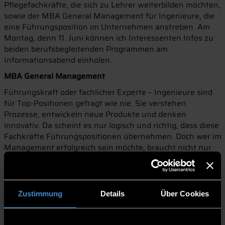
Pflegefachkräfte, die sich zu Lehrer weiterbilden möchten,
sowie der MBA General Management für Ingenieure, die
eine Führungsposition im Unternehmen anstreben. Am
Montag, denn 11. Juni können ich Interessenten Infos zu
beiden berufsbegleitenden Programmen am
Informationsabend einholen.
MBA General Management
Führungskraft oder fachlicher Experte – Ingenieure sind
für Top-Positionen gefragt wie nie. Sie verstehen
Prozesse, entwickeln neue Produkte und denken
innovativ. Da scheint es nur logisch und richtig, dass diese
Fachkräfte Führungspositionen übernehmen. Doch wer im
Management erfolgreich sein möchte, braucht nicht nur
fachliches Wissen, von ihm wird auch wirtschaftliches
Denken gefordert. Der MBA General Management schlägt
die Brücke zwischen Fach- und Managementkompetenz,
gespickt mit BWL-Wissen. Besonders interessant ist der
Zustimmung
Details
Über Cookies
MBA daher für Ingenieure und Akademiker aus anderen
Bereichen, da sie hier diese Kompetenzen zu ihrem
Fachwissen hinzugewinnen. Das Studium dauert vier