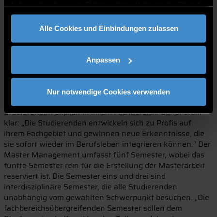
haben oder die sie im Rahmen Ihrer Nutzung der Dienste
mindestens ein Jahr Berufserfahrung. Weitere
Informationen dazu erhalten alle Interessierten am
gesammelt haben.
Informationsabend am Donnerstag, den 05.07.2018 um
Alle Cookies und Einbindungen zulassen
18 Uhr am Weiterbildungszentrum der THD.
Master Management: Der Schwerpunktmaster
Anpassen
Im Schwerpunktmaster Management wählen die
Teilnehmer vor Studienbeginn einen aus drei
Schwerpunkten aus: Marketing und Vertrieb, Controlling
Nur notwendige Cookies verwenden
und Finance oder Personal. So spezialisieren sich die
Studierenden explizit in ihrem Fachbereich. Ebner stellt
klar: „Die Studierenden entwickeln sich zu Profis auf
ihrem Fachgebiet und gewinnen neue Erkenntnisse, die
sie sofort wieder im Berufsleben integrieren können.“ Der
Master Management umfasst fünf Semester, wobei das
fünfte Semester rein für die Erstellung der Masterarbeit
reserviert ist. Die Semester eins und drei sind
interdisziplinäre Semester, die alle Studierenden
unabhängig vom gewählten Schwerpunkt besuchen. „Die
fachbereichsübergreifenden Semester sollen dem