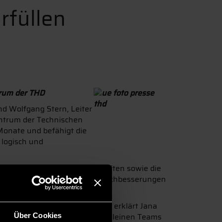
rfüllen
trum der THD
nd Wolfgang Stern, Leiter
entrum der Technischen
Monate und befähigt die
logisch und
ist systematisch die Eigenschaften sowie die
rodukte und kostenintensive Nachbesserungen
g zu bleiben.
nem kleinen Teilnehmerkreis“, erklärt Jana
r Projektarbeit, in der sie in kleinen Teams
Über Cookies