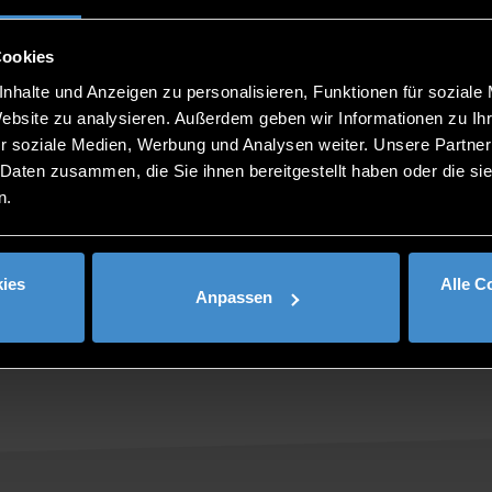
st das ein großer Vorteil.“, so Herbst weiter. Diese praktisch
ng durch die Dozenten bis zum Kursende. Dadurch kann neu
fikatskurses ist mittlerweile in der Branche bekannt. Aus 
Cookies
m vom Wissen der Professoren verschiedener Hochschulen un
nhalte und Anzeigen zu personalisieren, Funktionen für soziale
Website zu analysieren. Außerdem geben wir Informationen zu I
 ist nur eine Möglichkeit sich berufsbegleitend am Weiterbil
r soziale Medien, Werbung und Analysen weiter. Unsere Partner
ssungsvoraussetzungen oder den sonstigen Modalitäten sow
 Daten zusammen, die Sie ihnen bereitgestellt haben oder die s
eg.de
.
n.
rtifikatskurses Usability Engineer mit Ina Meindl Seminarman
ies
Alle C
Anpassen