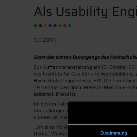
Als Usability En
9.8.2017 |
Start des achten Durchgangs des Hochschulze
Zur Auftaktveranstaltung am 19. Oktober 2018
des Instituts für Qualität und Weiterbildun
Hochschule Deggendorf (THD). Die berufsbegl
Teilnehmenden dazu, Mensch-Maschine-Schnit
selbsterklärend ist.
Im besten Falle soll der Nutzer intuitiv durc
Vorstellungen des Kunden und setzt diese g
können vermieden werden. Dieser Umstand hi
„Um eine individuelle Arbeit und ständigen r
Herbst, Weiterbildungsreferentin der THD. „I
Zustimmung