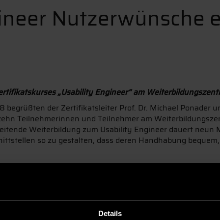
gineer Nutzerwünsche e
rtifikatskurses „Usability Engineer“ am Weiterbildungszen
 begrüßten der Zertifikatsleiter Prof. Dr. Michael Ponader u
g, zehn Teilnehmerinnen und Teilnehmer am Weiterbildungsz
eitende Weiterbildung zum Usability Engineer dauert neun 
tstellen so zu gestalten, dass deren Handhabung bequem, 
h das Menü finden. Um das zu ermöglichen, eruiert der Spezial
ezielt um. Dadurch erhöhen sich die Verkaufschancen der P
lft wiederum dem Unternehmen langfristig wettbewerbsfähi
egen Austausch zu gewährleisten, arbeiten wir bewusst mit ei
nsbesondere bei der Betreuung der Kursteilnehmer während de
Details