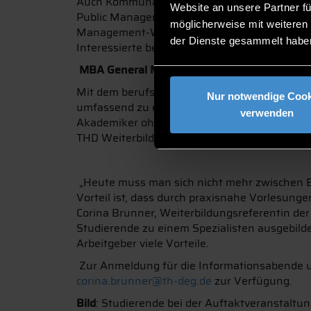
Auch Kommunalverwaltungen müssen sich auf 
Website an unsere Partner fü
Public Management richtet sich an Fach- und
möglicherweise mit weiteren
Management-Wissen erweitern und sich auf d
der Dienste gesammelt habe
Interessierte beim Informationsabend ab 18:
MBA General Management
Mit dem berufsbegleitenden MBA General Ma
Nur notwendige Cook
umfassend zu eine gefragten Führungskräften
verwenden
Akademiker ohne betriebswirtschaftlichen H
THD Weiterbildungszentrum über den Studie
„Heute muss man sich nicht mehr zwischen Be
Vorteil ist, dass durch praxisnahe Vorlesung
Corina Brunner, Weiterbildungsreferentin de
Studierende zu einem Spezialisten ausgebild
Arbeitgeber viele Vorteile.
Zur Anmeldung für die Informationsabende u
corina.brunner@th-deg.de
zur Verfügung.
Bild
: Studierende bei der Auftaktveranstalt