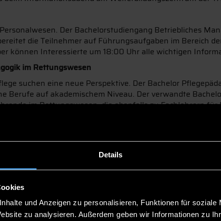
er Personalwesen. Der Bachelorstudiengang Betriebliches Mana
 bereitet die Teilnehmer auf Führungsaufgaben im Bereich 
r können Interessierte um 18:00 Uhr alle wichtigen Inform
agogik im Rettungswesen
ge suchen eine neue Perspektive. Der Bachelor Pflegepädago
sche Berufe auf akademischem Niveau. Der verwandte Bache
s Lehrende im Rettungswesen, die ebenfalls zu Fachlehrern f
n sich am Montag, 10. Dezember bei der Informationsverans
Details
als ab März 2019 für alle Arbeitnehmer aus dem Sicherheit
tion von betriebswirtschaftlichen und sicherheitsrelevante
bereitet. Am Dienstag, 11. Dezember um 18:00 Uhr findet ei
Cookies
nhalte und Anzeigen zu personalisieren, Funktionen für soziale
Website zu analysieren. Außerdem geben wir Informationen zu I