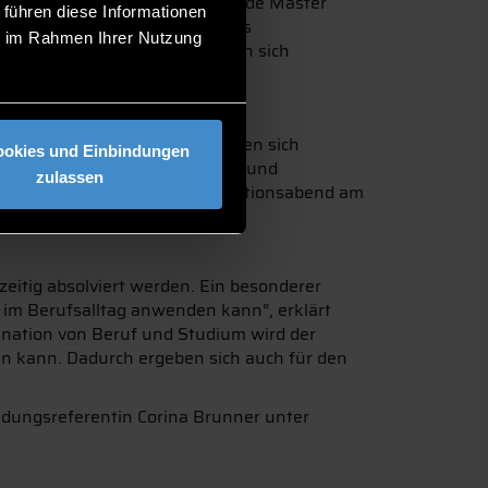
nstellen. Der berufsbegleitende Master
 führen diese Informationen
waltungswissen um spezifisches
ie im Rahmen Ihrer Nutzung
Mittwoch, 12. Dezember können sich
m Managementwissen und bilden sich
ookies und Einbindungen
 für Ingenieure, Informatiker und
zulassen
ich Interessierte beim Informationsabend am
eitig absolviert werden. Ein besonderer
t im Berufsalltag anwenden kann“, erklärt
ination von Beruf und Studium wird der
n kann. Dadurch ergeben sich auch für den
dungsreferentin Corina Brunner unter