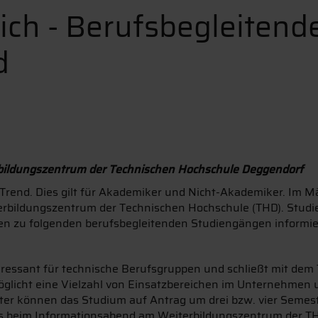
sich - Berufsbegleitend
d
ildungszentrum der Technischen Hochschule Deggendorf
m Trend. Dies gilt für Akademiker und Nicht-Akademiker. Im M
rbildungszentrum der Technischen Hochschule (THD). Studi
en zu folgenden berufsbegleitenden Studiengängen informie
ressant für technische Berufsgruppen und schließt mit dem T
licht eine Vielzahl von Einsatzbereichen im Unternehmen und
er können das Studium auf Antrag um drei bzw. vier Seme
los beim Informationsabend am Weiterbildungszentrum der T