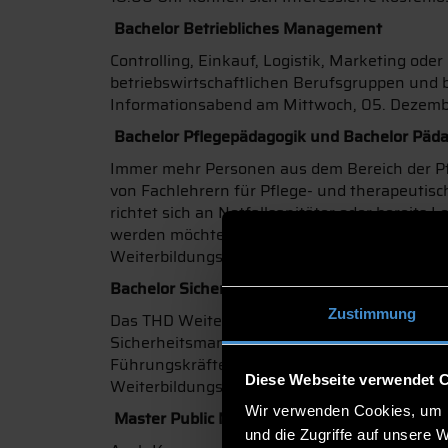
Bachelor Betriebliches Management
Controlling, Einkauf, Logistik, Marketing od
betriebswirtschaftlichen Berufsgruppen und
Informationsabend am Mittwoch, 05. Dezembe
Bachelor Pflegepädagogik und Bachelor Päd
Immer mehr Personen aus dem Bereich der Pfle
von Fachlehrern für Pflege- und therapeuti
richtet sich an Notfallsanitäter oder bereit
werden möchten. Studieninteressierte könne
Weiterbildungszentrum informieren.
Bachelor Sicherheitsmanagement
Zustimmung
Das THD Weiterbildungszentrum bietet erstm
Sicherheitsmanagement an. Durch die Kombina
Führungskräfte in der Sicherheitsbranche vor
Diese Webseite verwendet 
Weiterbildungsangebot statt.
Wir verwenden Cookies, um I
Master Public Management
und die Zugriffe auf unsere 