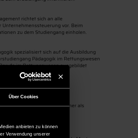
gement richtet sich an alle
der Unternehmenssteuerung vor. Beim
ationen zu dem Studiengang einholen.
gik spezialisiert sich auf die Ausbildung
lorstudiengang Pädagogik im Rettungswesen
ür Berufe im Rettungswesen ausgebildet
taltung ab 18:00 Uhr am
Über Cookies
ssegment den Bachelor
n Inhalten werden die Teilnehmer als
n Informationsabend zu diesem
 Medien anbieten zu können
hrer Verwendung unserer