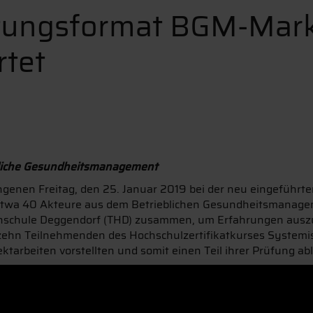
tungsformat BGM-Mark
rtet
bliche Gesundheitsmanagement
enen Freitag, den 25. Januar 2019 bei der neu eingeführte
Etwa 40 Akteure aus dem Betrieblichen Gesundheitsmana
chschule Deggendorf (THD) zusammen, um Erfahrungen aus
zehn Teilnehmenden des Hochschulzertifikatkurses Systemi
tarbeiten vorstellten und somit einen Teil ihrer Prüfung ab
ie Hochschulangehörige nahmen an der Netzwerk- und Absch
 für Gesundheit an der THD, wandte sich Zertifikatsleiter Pr
as Publikum. Er stellte die berufsbegleitende Weiterbildu