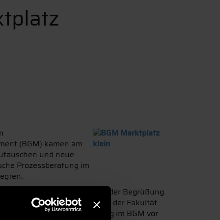
tplatz
n
gement (BGM) kamen am
zutauschen und neue
sche Prozessberatung im
legten.
lussveranstaltung teil. Nach der Begrüßung
of. Dr. Stephan Gronwald, Dekan der Fakultät
ng Systemische Prozessberatung im BGM vor