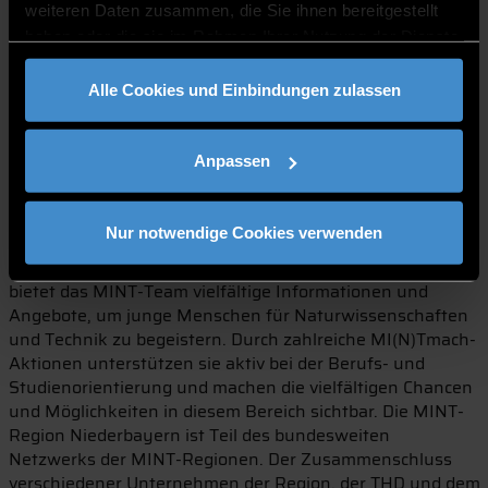
weiteren Daten zusammen, die Sie ihnen bereitgestellt
ein Fahrzeug aus Klemmbausteinen konstruieren und
haben oder die sie im Rahmen Ihrer Nutzung der Dienste
dieses anschließend durch Programmieren „trainieren“
(„Wir schicken ein Fahrzeug ins Trainingslager“, 13:30 - 16
gesammelt haben.
Uhr, THD). Am 30. Oktober lernen 9- bis 12-Jährige
Alle Cookies und Einbindungen zulassen
elektronische Bauteile und Schaltpläne kennen. Das neue
Wissen können sie beim Löten ihres eigenen blinkenden
Halloweenkürbisses sofort anwenden („Lass es leuchten
Anpassen
und blinken! Wir löten was Passendes für Halloween“, 10
bis 12 Uhr, THD). Anmeldung erfolgt über die Website des
Vereins Technik für Kinder e.V.
Nur notwendige Cookies verwenden
Als zentrale Anlaufstelle für MINT-Bildung in der Region
bietet das MINT-Team vielfältige Informationen und
Angebote, um junge Menschen für Naturwissenschaften
und Technik zu begeistern. Durch zahlreiche MI(N)Tmach-
Aktionen unterstützen sie aktiv bei der Berufs- und
Studienorientierung und machen die vielfältigen Chancen
und Möglichkeiten in diesem Bereich sichtbar. Die MINT-
Region Niederbayern ist Teil des bundesweiten
Netzwerks der MINT-Regionen. Der Zusammenschluss
verschiedener Unternehmen der Region, der THD und dem