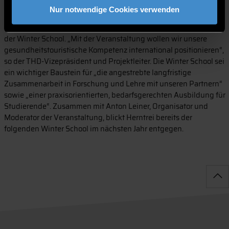
Nur notwendige Cookies verwenden
gastgebenden ECRI.
Prof. Dr. Marcus Herntrei zeigte sich zufrieden mit dem Verlauf
der Winter School. „Mit der Veranstaltung wollen wir unsere
gesundheitstouristische Kompetenz international positionieren“,
so der THD-Vizepräsident und Projektleiter. Die Winter School sei
ein wichtiger Baustein für „die angestrebte langfristige
Zusammenarbeit in Forschung und Lehre mit unseren Partnern“
sowie „einer praxisorientierten, bedarfsgerechten Ausbildung für
Studierende“. Zusammen mit Anton Leiner, Organisator und
Moderator der Veranstaltung, blickt Herntrei bereits der
folgenden Winter School im nächsten Jahr entgegen.