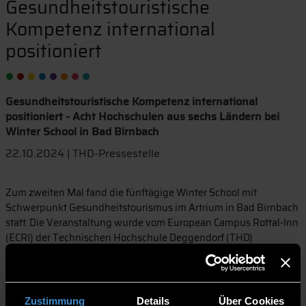
Gesundheitstouristische
Kompetenz international
positioniert
Gesundheitstouristische Kompetenz international
positioniert - Acht Hochschulen aus sechs Ländern bei
Winter School in Bad Birnbach
22.10.2024 | THD-Pressestelle
Zum zweiten Mal fand die fünftägige Winter School mit
Schwerpunkt Gesundheitstourismus im Artrium in Bad Birnbach
statt. Die Veranstaltung wurde vom European Campus Rottal-Inn
(ECRI) der Technischen Hochschule Deggendorf (THD)
organisiert. Im Rahmen der Veranstaltung kamen Studierende
und Lehrende von acht europäischen Hochschulen zusammen,
um gemeinsam an innovativen Lösungen für die Branche zu
arbeiten.
Zustimmung
Details
Über Cookies