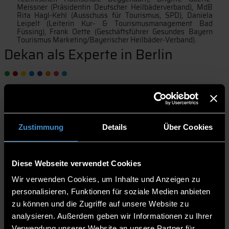
Meissner (Präsidentin Deutscher Heilbäderverband), MdB
Rita Hagl-Kehl (Ausschuss für Tourismus, SPD), Daniela
Leipelt (Leiterin Kur- & Tourismusmanagement Bad
Füssing), Frank Oette (Geschäftsführer Gesundes Bayern
Tourismus Marketing/Bayerischer Heilbäder-Verband).
Dekan als Experte in Berlin
Dekan als Experte in Berlin - Prof. Dr. Christian
Steckenbauer folgt Einladung zum Tourismus-Ausschuss
im Deutschen Bundestag
Zustimmung
Details
Über Cookies
14.11.2024 | THD-Pressestelle
Zur öffentlichen Anhördung im Ausschuss für Tourismus
Diese Webseite verwendet Cookies
im Deutschen Bundestag ist Prof. Dr. Christian
Wir verwenden Cookies, um Inhalte und Anzeigen zu
Steckenbauer vom European Campus Rottal-Inn (ECRI)
personalisieren, Funktionen für soziale Medien anbieten
der Technischen Hochschule Deggendorf (THD) als einer
von sieben Sachverständigen aus ganz Deutschland
zu können und die Zugriffe auf unsere Website zu
eingeladen worden. Die Fragen der Abgeordneten drehten
analysieren. Außerdem geben wir Informationen zu Ihrer
sich ums Thema: Wie fit ist der Gesundheitstourismus?
Verwendung unserer Website an unsere Partner für