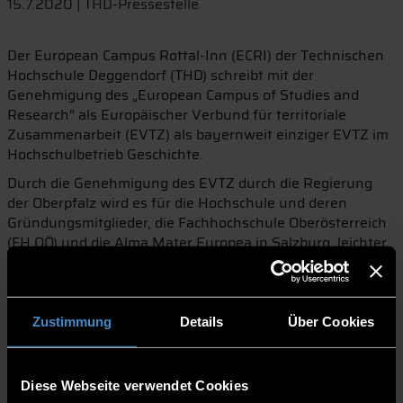
15.7.2020 | THD-Pressestelle
Der European Campus Rottal-Inn (ECRI) der Technischen
Hochschule Deggendorf (THD) schreibt mit der
Genehmigung des „European Campus of Studies and
Research“ als Europäischer Verbund für territoriale
Zusammenarbeit (EVTZ) als bayernweit einziger EVTZ im
Hochschulbetrieb Geschichte.
Durch die Genehmigung des EVTZ durch die Regierung
der Oberpfalz wird es für die Hochschule und deren
Gründungsmitglieder, die Fachhochschule Oberösterreich
(FH OÖ) und die Alma Mater Europea in Salzburg, leichter
über europäische Grenzen hinweg zu kooperieren.
Konkret erleichtert der EVTZ die Einreichung europäischer
Projektanträge im Hochschulbereich und damit das
Einwerben von Fördermitteln, wie Staatsminister für
Zustimmung
Details
Über Cookies
Wissenschaft und Kunst, Bernd Sibler, hervorhebt.
Für Professor Dr. Horst Kunhardt, Campusleiter des ECRI,
Diese Webseite verwendet Cookies
bedeutet die Genehmigung des EVTZ, dass der Austausch