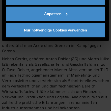
Markteintritt werden zunächst die meisten Apple iPhones
abgedeckt. Weitere Modelle sollen jedoch schon bald
folgen. Kaufen kann man die Hüllen über die Website des
Anpassen
Deggendorfer Startups (
www.cucase.de
) und ein paar
Wochen später auch über Amazon. Im Vergleich zu
herkömmlichen Hüllen liegen die Preise im mittleren
Nur notwendige Cookies verwenden
Segment. Zum Marktstart gibt es ein Sonderangebot.
Auch interessant: Mit jedem Kauf einer CuCase Hülle
unterstützt man Ärzte ohne Grenzen im Kampf gegen
Corona.
Neben Gerdts, gehören Anton Dobler (25) und Marco Jülke
(28) ebenfalls als Gesellschafter und Geschäftsführer zu
CuCase. Dobler, angehender Master Absolvent an der THD
im Fach Technologiemanagement, ist Marketing- und
Vertriebsleiter und versteht sich als Schnittstelle zwischen
dem wirtschaftlichen und dem technischen Bereich.
Wirtschaftsfachwirt Jülke kümmert sich um Finanzen,
Verwaltung, Produktion und Logistik. Alle drei blicken auf
zahlreiche praktische Erfahrungen in renommierten
Industrieunternehmen und bei bekannten