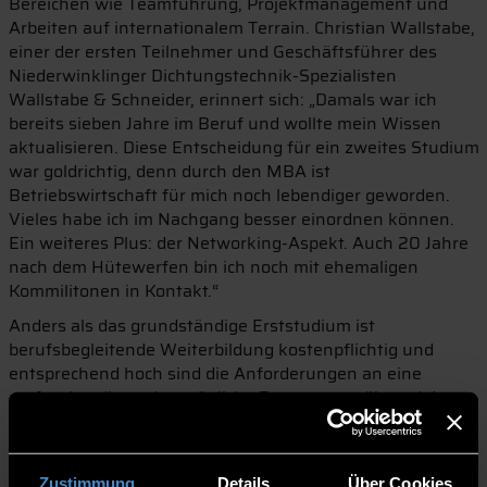
Bereichen wie Teamführung, Projektmanagement und
Arbeiten auf internationalem Terrain. Christian Wallstabe,
einer der ersten Teilnehmer und Geschäftsführer des
Niederwinklinger Dichtungstechnik-Spezialisten
Wallstabe & Schneider, erinnert sich: „Damals war ich
bereits sieben Jahre im Beruf und wollte mein Wissen
aktualisieren. Diese Entscheidung für ein zweites Studium
war goldrichtig, denn durch den MBA ist
Betriebswirtschaft für mich noch lebendiger geworden.
Vieles habe ich im Nachgang besser einordnen können.
Ein weiteres Plus: der Networking-Aspekt. Auch 20 Jahre
nach dem Hütewerfen bin ich noch mit ehemaligen
Kommilitonen in Kontakt.“
Anders als das grundständige Erststudium ist
berufsbegleitende Weiterbildung kostenpflichtig und
entsprechend hoch sind die Anforderungen an eine
professionelle und persönliche Betreuung während des
Studiums. Ein zunächst etwa dreiköpfiges THD-Team
sorgte für Vertrieb und Marketing, Seminarorganisation
und Dozentenmanagement. Schnell entwickelte sich der
Zustimmung
Details
Über Cookies