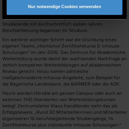
Politik hatte den Weg frei gemacht für das „Studieren
Nur notwendige Cookies verwenden
ohne Abitur“ und die Deggendorfer trafen mit dem
Bachelor Betriebliches Management den Nerv der Zeit: 27
Studierende mit durchschnittlich sieben Jahren
Berufserfahrung begannen ihr Studium.
Ein weiterer wichtiger Schritt war die Gründung eines
eigenen Teams „Hochschul-Zertifikatskurse & Inhouse-
Schulungen“ im Jahr 2016. Das Zentrum für Akademische
Weiterbildung wurde damit der wachsenden Nachfrage an
zeitlich kompakten Weiterbildungen auf akademischem
Niveau gerecht. Hinzu kamen zahlreiche
maßgeschneiderte Inhouse-Angebote, zum Beispiel für
die Bayerische Landesbank, die BARMER oder die AOK.
Heute werden Hörsäle am ganzen Campus oder auch an
externen THD-Standorten von Weiterbildungskursen
belegt. Zentrumsleiter Klaus Kandlbinder sieht das als
Erfolgsbeweis: „Rund 30 Mitarbeiterinnen und Mitarbeiter
organisieren 16 berufsbegleitende Studiengänge, 14
Zertifikatskurse plus individuelle Inhouse-Schulungen.“