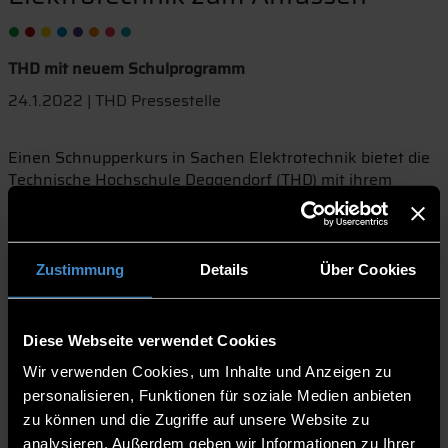
THD mit neuem Schulprogramm
24.1.2022 | THD Pressestelle
Einen Schnupperkurs in Sachen Elektrotechnik bietet die
Technische Hochschule Deggendorf (THD) mit ihrem
neuen Elektro-Schulprogramm. Am 7. und 8. Februar
findet dieses erstmals statt. Klassen ab der neunten
Jahrgangsstufe aller Schultypen sind herzlich eingeladen,
in der Zeit von 8 bis 16 Uhr die THD zu besuchen. Die
Zustimmung
Details
Über Cookies
Veranstaltung dauert jeweils zwei Stunden.
Anmeldungen für das neue Schulprogramm sind ab jetzt
möglich.
Diese Webseite verwendet Cookies
Jakob Loher und Josef Eizenhammer, beide duale
Wir verwenden Cookies, um Inhalte und Anzeigen zu
Studenten im Studiengang Elektro- und
personalisieren, Funktionen für soziale Medien anbieten
Informationstechnik der THD, führen die Schulklassen
zu können und die Zugriffe auf unsere Website zu
durch das Programm. Dabei steht ihnen Laboringenieur
analysieren. Außerdem geben wir Informationen zu Ihrer