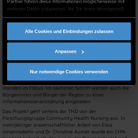
Partner führen diese Informationen möglicherweise mit
und weiteren Tätigkeiten selbstständig. Wenn es um
weiteren Daten zusammen, die Sie ihnen bereitgestellt
Krankheitsmanagement geht, arbeiten die CHNs per
Delegation mit der kooperierenden Hausarztpraxis
haben oder die sie im Rahmen Ihrer Nutzung der Dienste
zusammen.
gesammelt haben.
Alle Cookies und Einbindungen zulassen
Aus dem Publikum kamen im Anschluss an den Vortrag
einige Fragen und kritische Anmerkungen, die gemeinsam
diskutiert wurden. Als wichtiger Punkt formte sich dabei
Anpassen
eine genaue Definition der CHN-Rolle heraus und somit
eine klare Abgrenzung zu den bereits existierenden
Angeboten im Gesundheitswesen. Vor allem die
Nur notwendige Cookies verwenden
Beratungsleistung der Fachstelle für pflegende
Angehörige sowie der Tätigkeiten der Pflegedienste
standen im Fokus. Im nächsten Schritt werden auch die
Bürgerinnen und Bürger der Region zu einer
Informationsveranstaltung eingeladen.
Das Projekt geht seitens der THD von der
Forschungsgruppe Community Health Nursing aus. In
mehrjähriger wissenschaftlicher Arbeit von Elisa
Johannsdottir und Dr. Christine Aumer wurde ein CHN-