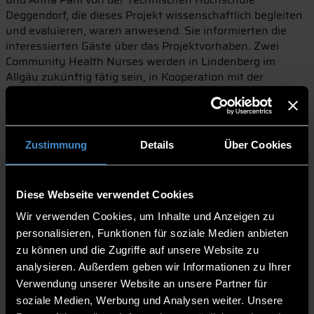
Deggendorf, die dieses Projekt wissenschaftlich begleiten
und evaluieren, waren anwesend. Sie informierten die
interessierten Gäste über das Projektvorhaben. Zwei
Community Health Nurses werden in Lindenberg im
Allgäu zukünftig tätig sein, in Kooperation mit der
ortsansässige Praxisgemeinschaft Sauer/Eiser. Die
Patientinnen und Patienten dieser Praxis kommen in den
Genuss der zusätzlichen Versorgung.
Community Health Nurses (CHN) ermitteln den Bedarf,
Zustimmung
Details
Über Cookies
sind beratend und anleitend im Bereich Prävention tätig,
unterstützen die Patienten im Umgang mit ihrer
Erkrankung und koordinieren die Versorgung zu Hause.
Diese Webseite verwendet Cookies
Sie sind Schnittstelle zwischen den verschiedenen
Wir verwenden Cookies, um Inhalte und Anzeigen zu
Akteuren im Gesundheitswesen. Community Health
personalisieren, Funktionen für soziale Medien anbieten
Nurses können in Gesundheitszentren, im Öffentlichen
zu können und die Zugriffe auf unsere Website zu
Gesundheitsdienst, im Quartiersmanagement oder in der
ambulanten Pflege eingesetzt werden.
analysieren. Außerdem geben wir Informationen zu Ihrer
Verwendung unserer Website an unsere Partner für
In Lindenberg organisieren sich die Nurses hinsichtlich
soziale Medien, Werbung und Analysen weiter. Unsere
Terminvereinbarung, Bedarfsermittlung, Hausbesuchen