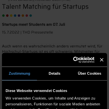
Talent Matching für Startups
Startups meet Students am 07. Juli
15.7.2022 | THD Pressestelle
Auch wenn es wahrscheinlich anders vermutet wird, für
Hochschul-Startups ist es oft schwierig, Mitstreiter für
den Aufbau ihres Business zu finden. Das haben
Gründerberater:innen der Hochschulen und Unis in
Deggendorf, Passau, Landshut, Regensburg und Amberg-
Weiden festgestellt und wollen gemeinsam Abhilfe
Zustimmung
Details
Über Cookies
schaffen. Eine Lösung sehen sie in
hochschulübergreifenden Talent-Matching-Events. Unter
dem Motto „Startups meet Students“ fand am 7. Juli die
Diese Webseite verwendet Cookies
erste Online-Veranstaltung dazu statt.
Wir verwenden Cookies, um Inhalte und Anzeigen zu
Durch die Zusammenarbeit der Hochschulen erhöht sich
personalisieren, Funktionen für soziale Medien anbieten
für die Startups die Chance, das passende Team-Mitglied