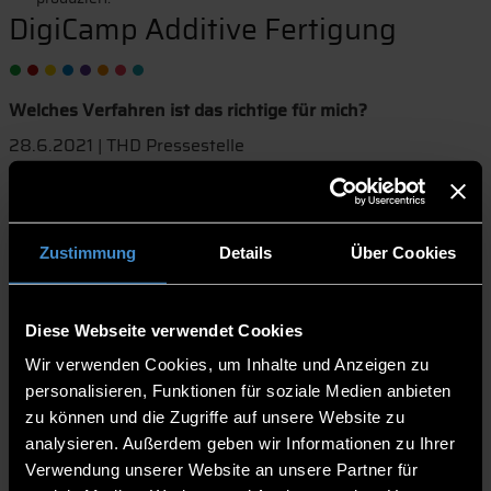
DigiCamp Additive Fertigung
Welches Verfahren ist das richtige für mich?
28.6.2021 | THD Pressestelle
Über 40 Prozesse gibt es mittlerweile in der additiven
Fertigung („3D-Druck“). Welche Vorteile sich für kleine
und mittlere Unternehmen ergeben und wie sich eine
Zustimmung
Details
Über Cookies
wirtschaftliche Nutzung der additiven
Fertigungsverfahren realisieren lässt, zeigt das aktuelle
DigiCamp der Technischen Hochschule Deggendorf (THD).
Diese Webseite verwendet Cookies
Am 6. Juli findet die virtuelle Veranstaltung an ihrem
Wir verwenden Cookies, um Inhalte und Anzeigen zu
Zweigstandort, am Technologie Campus in Cham, statt.
personalisieren, Funktionen für soziale Medien anbieten
Das DigiCamp richtet sich an interessierte Unternehmen
zu können und die Zugriffe auf unsere Website zu
und deren Mitarbeiter, Ingenieurbüros, Freiberufler und
analysieren. Außerdem geben wir Informationen zu Ihrer
Interessierte der entsprechenden Fachbereiche.
Verwendung unserer Website an unsere Partner für
Campusleiter Prof. Dr-Ing. Wolfgang Aumer stellt die