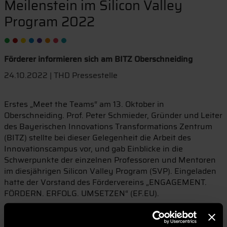
Meilenstein im Silicon Valley
Program 2022
Förderer informieren sich am BITZ Oberschneiding
24.10.2022 | THD Pressestelle
Erstes „Meet the Teams“ am 13. Oktober in
Oberschneiding. Prof. Peter Schmieder, Gründer und Leiter
des Bayerischen Innovations Transformations Zentrum
(BITZ) stellte bei dieser Gelegenheit die Arbeit des
Innovationscampus vor, und gab Einblicke in die
Schwerpunkte der einzelnen Professoren und Mentoren
im diesjährigen Silicon Valley Program (SVP). Eingeladen
hatte der Vorstand des Fördervereins „ENGAGEMENT.
FÖRDERN. ERFOLG. UMSETZEN“ (EF.EU).
Die Mitglieder des Fördervereins hatten exklusiv die
Möglichkeit, die Gründenden im SVP der Technischen