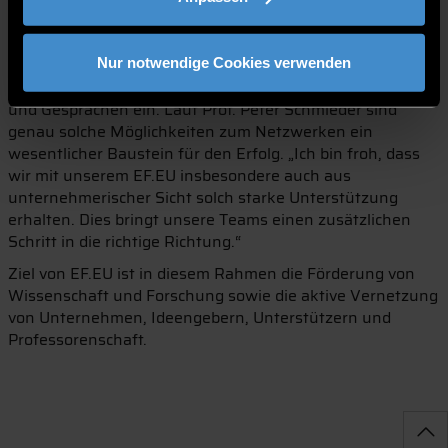
überzeugen, wie die Teams ihre Produkte entlang der
Kundenbedarfe weiterentwickeln.“ Nur so könne aus
Sicht Schambecks nachhaltiger Erfolg gewährleistet
Nur notwendige Cookies verwenden
werden. Der Förderverein lud abschließend zu Pizza, Bier
und Gesprächen ein. Laut Prof. Peter Schmieder sind
genau solche Möglichkeiten zum Netzwerken ein
wesentlicher Baustein für den Erfolg. „Ich bin froh, dass
wir mit unserem EF.EU insbesondere auch aus
unternehmerischer Sicht solch starke Unterstützung
erhalten. Dies bringt unsere Teams einen zusätzlichen
Schritt in die richtige Richtung.“
Ziel von EF.EU ist in diesem Rahmen die Förderung von
Wissenschaft und Forschung sowie die aktive Vernetzung
von Unternehmen, Ideengebern, Unterstützern und
Professorenschaft.