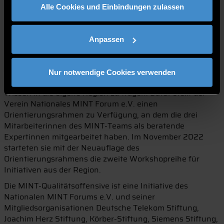
Alle Cookies und Einbindungen zulassen
Bedarf der Zielgruppen passgenau abdecken und hohen
Qualitätsstandards entsprechen.
Andrea Stelzl, Manuela Krawagna-Nöbauer und Anna
Anpassen
Kaiser aus dem MINT-Team der TH Deggendorf wurden
2020 im Rahmen der bundesweiten
MINT-
Qualitätsoffensive
von der Körber-Stiftung zu MINT-
Nur notwendige Cookies verwenden
Qualitätskoordinatorinnen ausgebildet. Das Ziel ist, dieses
Wissen in die eigene Region zu tragen. Dafür stellt der
Verein Nationales MINT Forum e.V. einen
Orientierungsrahmen zu Verfügung, an dem die drei
Mitarbeiterinnen des MINT-Teams als beratende
Expertinnen mitgearbeitet haben. Im November 2022
starteten sie mit der Neuauflage des
Orientierungsrahmens die zweite Workshopreihe für
Initiativen aus der Region.
Die MINT-Qualitätsoffensive ist eine Initiative des
Nationalen MINT Forums e.V. und seiner
Mitgliedsorganisationen Deutsche Telekom Stiftung,
Joachim Herz Stiftung, Körber-Stiftung, Siemens Stiftung,