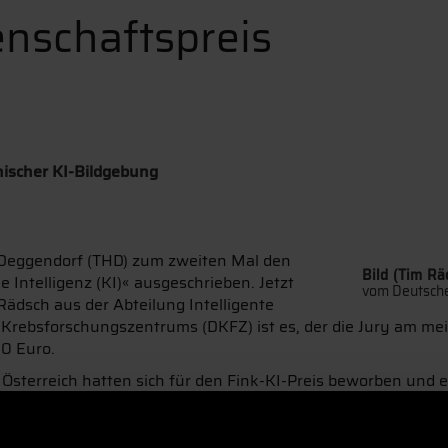
nschaftspreis
nischer KI-Bildgebung
 Deggendorf (THD) zum zweiten Mal den
Bild (Tim Rä
 Intelligenz (KI)« ausgeschrieben. Jetzt
vom Deutsche
ädsch aus der Abteilung Intelligente
rebsforschungszentrums (DKFZ) ist es, der die Jury am mei
00 Euro.
terreich hatten sich für den Fink-KI-Preis beworben und es
cht gemacht. Am Ende machte der Doktorand Tim Rädsch vom D
ines Masterstudiums am Karlsruher Institut für Technologi
r hatten uns daher entschieden, diese sogar mit dem Hauptp