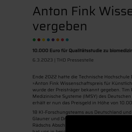
Anton Fink Wisse
vergeben
10.000 Euro für Qualitätsstudie zu biomedizi
6.3.2023 | THD Pressestelle
Ende 2022 hatte die Technische Hochschule
»Anton Fink Wissenschaftspreis für Künstliche
wurde der Preisträger bekannt gegeben. Tim R
Medizinische Systeme (IMSY) des Deutschen K
erhält er nun das Preisgeld in Höhe von 10.0
18 KI-Forschungsteams aus Deutschland und Ös
Glauner und Dr. Dr. Heribert Popp nicht lei
Rädschs Abschlussarbeit entstand während se
hat uns in besonderem Maße überzeugt und wi