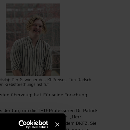
dsch):
Der Gewinner des KI-Preises: Tim Rädsch
n Krebsforschungsinstitut.
sten überzeugt hat. Für seine Forschung
 der Jury um die THD-Professoren Dr. Patrick
KFZ aus Heidelberg das Rennen. „Herr
e (KIT) in Zusammenarbeit mit dem DKFZ. Sie
reis zu prämieren“, berichtet Glauner. In