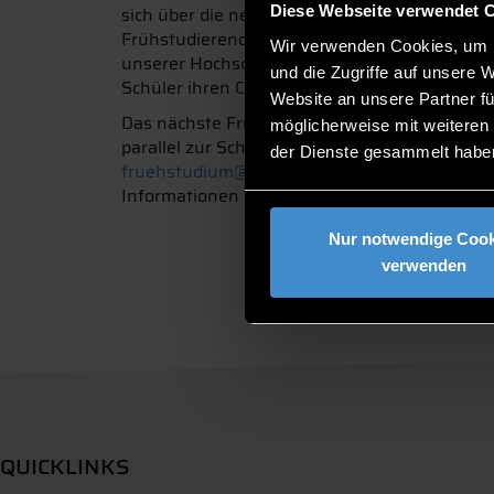
sich über die neuen Möglichkeiten und das du
Diese Webseite verwendet 
Frühstudierende absolvieren mittlerweile ihr
Wir verwenden Cookies, um I
unserer Hochschule. Das sind alles wirklich 
und die Zugriffe auf unsere 
Schüler ihren Campus zum Semesterabschluss 
Website an unsere Partner fü
Das nächste Frühstudium an der THD beginnt 
möglicherweise mit weiteren
parallel zur Schule hören und Themen bearbeit
der Dienste gesammelt habe
fruehstudium@th-deg.de
bei Angelika Hable 
Informationen zum Frühstudium und zur Be
Nur notwendige Cook
verwenden
QUICKLINKS