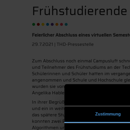
Frühstudierende
Feierlicher Abschluss eines virtuellen Semest
29.7.2021 | THD-Pressestelle
Zum Abschluss noch einmal Campusluft schn
und Teilnehmer des Frühstudiums an der Tec
Schülerinnen und Schüler hatten im vergang
angenommen und Schule und Hochschule gleich
wurden sie von Professor Patrick Glauner so
Angelika Hable feierlich verabschiedet.
In ihrer Begrüßung würdigte Andrea Stelzl d
und ein in weiten Strecken virtuelles Schuljah
das spätere Studium. Ebenfalls online zugesc
Zustimmung
konnten zwei Regensburger Schüler und ein 
Algorithmen und Datenstrukturen von Prof. Gl