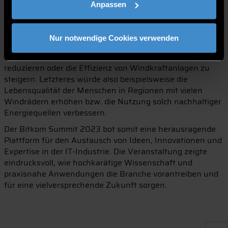
Dynamics« (CFD). Diese versprechen bahnbrechende
Anpassen
Anwendungen, wie zum Beispiel die Simulation und
Optimierung von Luftströmungen in energieintensiven
Rechenzentren oder auch bei Windrädern. Li berichtete,
Nur notwendige Cookies verwenden
dass diese Technologie dazu beitragen könne, den
enormen Energieverbrauch von Rechenzentren zu
reduzieren oder die Effizienz von Windkraftanlagen zu
steigern. Letzteres würde also beispielsweise die
Lebensqualität der Menschen in Regionen mit vielen
Windrädern erhöhen bzw. die Nutzung solch nachhaltiger
Energiequellen verbessern.
Der Bitkom Summit 2023 bot somit eine herausragende
Plattform für den Austausch von Ideen, Innovationen und
Expertise in der IT-Industrie. Die Veranstaltung zeigte
eindrucksvoll, wie hochkarätige Wissenschaft und
praxisnahe Anwendungen die Branche vorantreiben und
für eine vielversprechende Zukunft sorgen.