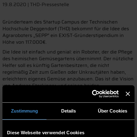
19.8.2020 | THD-Pressestelle
Gründerteam des Startup Campus der Technischen
Hochschule Deggendorf (THD) bekommt für die Idee des
Agraroboters „SEPP“ ein EXIST-Gründerstipendium in
Höhe von 117.000€.
Die Idee ist einfach und genial: ein Roboter, der die Pflege
des heimischen Gemüsegartens übernimmt. Der nützliche
Helfer soll es künftig Gartenbesitzern, die nicht
regelmäßig Zeit zum Gießen oder Unkrautjäten haben,
erleichtern eigenes Gemüse anzubauen. Das ist die Vision
von Andreas Stockinger und seinen beiden
Gründerkollegen Niklas Rohne und Martin Seidl. Mit
dieser Idee wandte sich das Team an den Startup Campus
der THD und bekam mit dessen Unterstützung ein EXIST-
Zustimmung
Details
Über Cookies
Gründerstipendium.
Gefördert von dem Stipendium in Höhe von insgesamt
117.000€ haben die angehenden Gründer nun zwölf
Diese Webseite verwendet Cookies
Monate Zeit um aus der Vision des Agrarroboters „SEPP“