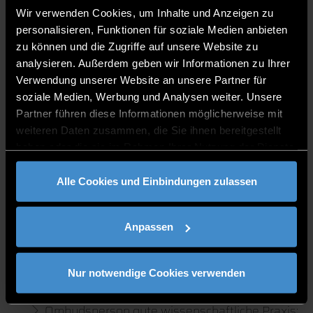
Heike Brandt
(E-Mail:
medizinprodukte@th-
Wir verwenden Cookies, um Inhalte und Anzeigen zu
deg.de
)
personalisieren, Funktionen für soziale Medien anbieten
BEM-Beauftragte:
Bernd Neumeier
,
Carolin
zu können und die Zugriffe auf unsere Website zu
Stadler
,
Laura Wiedemann
analysieren. Außerdem geben wir Informationen zu Ihrer
Brandschutzbeauftragter:
Stefan Burmberger
Verwendung unserer Website an unsere Partner für
Chief Information Officer (CIO):
Prof. Dr.
soziale Medien, Werbung und Analysen weiter. Unsere
Andreas Fischer
Partner führen diese Informationen möglicherweise mit
Datenschutzbeauftragter:
Prof. Dr. Sascha
weiteren Daten zusammen, die Sie ihnen bereitgestellt
Kreiskott
(E-Mail:
datenschutz@th-deg.de
)
haben oder die sie im Rahmen Ihrer Nutzung der Dienste
Gleichstellungsbeauftragte
gesammelt haben.
nichtwissenschaftliches Personal:
Tanja
Alle Cookies und Einbindungen zulassen
Staudinger
Informationssicherheitsbeauftragter
(ISB): Dominik Anzenberger, Fabian Pothorn (E-
Anpassen
Mail:
isb@th-deg.de
)
Inklusionsbeauftragte:
Birgit Augustin
Nur notwendige Cookies verwenden
Nachhaltigkeitsbeauftragter:
Prof. Dr. Michael
Laar
Ombudsperson gute wissenschaftliche Praxis: