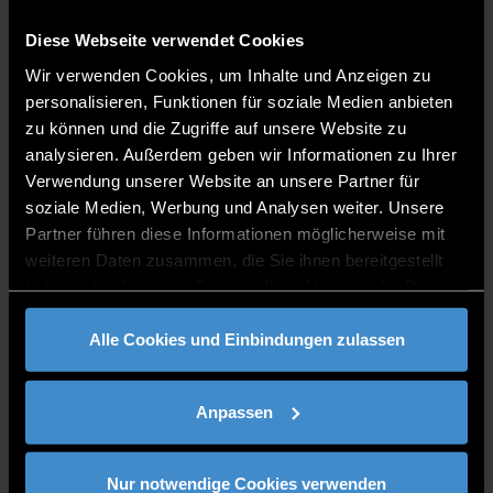
und
Diese Webseite verwendet Cookies
Mikroprozessoren
Wir verwenden Cookies, um Inhalte und Anzeigen zu
Sustainable Production & Energy Technologies
personalisieren, Funktionen für soziale Medien anbieten
zu können und die Zugriffe auf unsere Website zu
analysieren. Außerdem geben wir Informationen zu Ihrer
Standort:
Verwendung unserer Website an unsere Partner für
Campus Deggendorf
soziale Medien, Werbung und Analysen weiter. Unsere
Partner führen diese Informationen möglicherweise mit
weiteren Daten zusammen, die Sie ihnen bereitgestellt
Ausstattung:
haben oder die sie im Rahmen Ihrer Nutzung der Dienste
gesammelt haben.
Alle Cookies und Einbindungen zulassen
Leistungsspektrum:
Anpassen
Lehre:
Nur notwendige Cookies verwenden