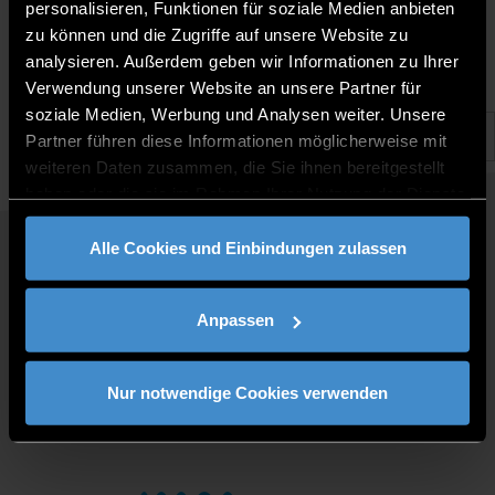
28.12.2023 |
personalisieren, Funktionen für soziale Medien anbieten
zu können und die Zugriffe auf unsere Website zu
analysieren. Außerdem geben wir Informationen zu Ihrer
Verwendung unserer Website an unsere Partner für
soziale Medien, Werbung und Analysen weiter. Unsere
Partner führen diese Informationen möglicherweise mit
weiteren Daten zusammen, die Sie ihnen bereitgestellt
haben oder die sie im Rahmen Ihrer Nutzung der Dienste
gesammelt haben.
Alle Cookies und Einbindungen zulassen
QUICKLINKS
STUDY PROGRAMMES
Anpassen
JOBS AT DIT
FOR BUSINESSES
PRESS
Nur notwendige Cookies verwenden
CONTACT
DIRECTIONS