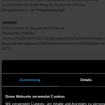
und starten Sie Ihren Weg zu neuen beruflichen
Perspektiven in der Pflegepädagogik
Contact:
https://www.th-deg.de/de/Christina-
Moosm%C3%BCller-
Zentrum%20f%C3%BCr%20Akademische%20Weiterbildun
Seminarmanagement,%20Administration%20&%20Berufs
2079
Link to the event
Potential students
Zustimmung
Details
Diese Webseite verwendet Cookies
Wir verwenden Cookies, um Inhalte und Anzeigen zu personal