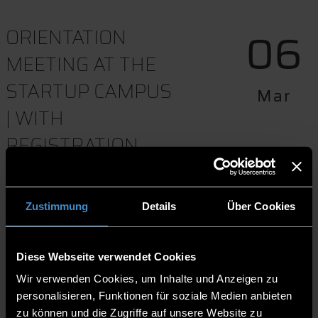
06
ORIENTATION
MEETING AT THE
STARTUP CAMPUS
Mar
| WITH
REGISTRATION
14:00-16:00
Zustimmung
Details
Über Cookies
Startup Lab, Veilchengasse 2
in Deggendorf, 2. Stock
Diese Webseite verwendet Cookies
Download to event calender
Wir verwenden Cookies, um Inhalte und Anzeigen zu
Website
personalisieren, Funktionen für soziale Medien anbieten
zu können und die Zugriffe auf unsere Website zu