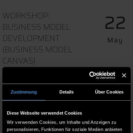
22
WORKSHOP:
BUSINESS MODEL
DEVELOPMENT
May
(BUSINESS MODEL
CANVAS)
15:30-18:00
Startup Lab, Veilchengasse 2
Zustimmung
Details
Über Cookies
in Deggendorf, 2. Stock
Download to event calender
Diese Webseite verwendet Cookies
Website
Wir verwenden Cookies, um Inhalte und Anzeigen zu
personalisieren, Funktionen für soziale Medien anbieten