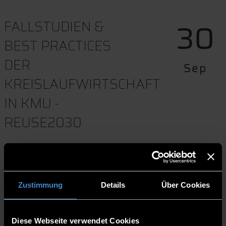
30
FALLSTUDIEN &
BEST PRACTICES
DER
Sep
KREISLAUFWIRTSCHAFT
IN KMU -
REUSE2030
13:30-15:30
Online
Zustimmung
Details
Über Cookies
Download to event calender
Website
Diese Webseite verwendet Cookies