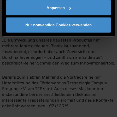
Körperoberfläche sammeln und gezielt zu seinem Mund
Anpassen
leiten. Dies wird durch besondere Eigenschaften der
Oberfläche erreicht, die Wasser mal anzieht und mal
abstößt. Dieses Prinzip wurde für Fassaden übertragen
Nur notwendige Cookies verwenden
und nun leiten diese beschichteten Fassaden Wasser
gezielt ab. Die Fassade trocknet sich dadurch von selbst.
„Die Entwicklung unseres neuesten Produktes hat
mehrere Jahre gedauert. Bionik ist spannend,
faszinierend, erfordert aber auch Zuversicht und
Durchhaltevermögen − und zahlt sich am Ende aus“,
beschreibt Reiner Schmid den Weg zum Innovationserfolg.
Bereits zum siebten Mal fand die Vortragsreihe mit
Unterstützung des Fördervereins Technologie Campus
Freyung e.V. am TCF statt. Auch dieses Mal konnten
insbesondere bei der anschließenden Diskussion
interessante Fragestellungen erörtert und neue Kontakte
geknüpft werden.
pnp - 07.11.2015