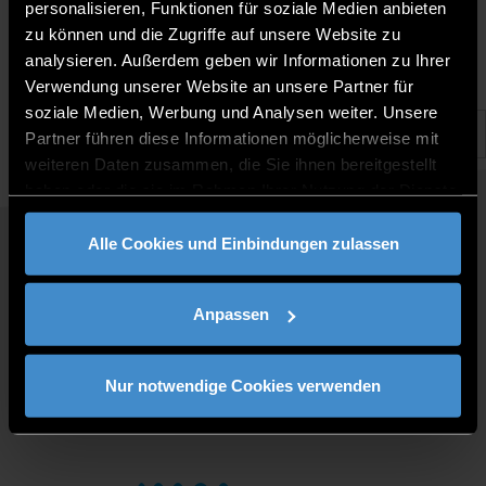
15.5.2026 |
personalisieren, Funktionen für soziale Medien anbieten
zu können und die Zugriffe auf unsere Website zu
analysieren. Außerdem geben wir Informationen zu Ihrer
Verwendung unserer Website an unsere Partner für
soziale Medien, Werbung und Analysen weiter. Unsere
Partner führen diese Informationen möglicherweise mit
weiteren Daten zusammen, die Sie ihnen bereitgestellt
haben oder die sie im Rahmen Ihrer Nutzung der Dienste
gesammelt haben.
Alle Cookies und Einbindungen zulassen
QUICKLINKS
STUDY PROGRAMMES
Anpassen
JOBS AT DIT
FOR BUSINESSES
PRESS
Nur notwendige Cookies verwenden
CONTACT
DIRECTIONS