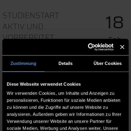
18
STUDIENSTART
AKTIV UND
VORBEREITET
Feb
15:00-16:30
MS TEAMS
Zustimmung
Details
Über Cookies
Download to event calender
Diese Webseite verwendet Cookies
Wir verwenden Cookies, um Inhalte und Anzeigen zu
Wir holen euch auf "virtuelle" Art an unsere Hochschule
personalisieren, Funktionen für soziale Medien anbieten
und sprechen mit euch über Themen wie Bewerbung,
zu können und die Zugriffe auf unsere Website zu
Zulassung, Immatrikulation, Finanzierung, Wohnen. Wir
analysieren. Außerdem geben wir Informationen zu Ihrer
klären eure Fragen und geben euch Tipps für weitere
Verwendung unserer Website an unsere Partner für
Studienorientierungsmöglichkeiten. Zudem erfährst du,
soziale Medien, Werbung und Analysen weiter. Unsere
welche Unterstützungsangebote wir für Erstsemester