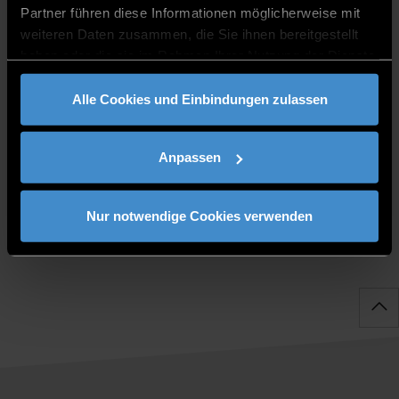
Partner führen diese Informationen möglicherweise mit
anbieten.
weiteren Daten zusammen, die Sie ihnen bereitgestellt
haben oder die sie im Rahmen Ihrer Nutzung der Dienste
Contact:
gesammelt haben.
tatjana.peintinger@th-deg.de
Alle Cookies und Einbindungen zulassen
Link to the event
Anpassen
Pupils, parents,
Potential
Cooperative
teachers
students
studies
Nur notwendige Cookies verwenden