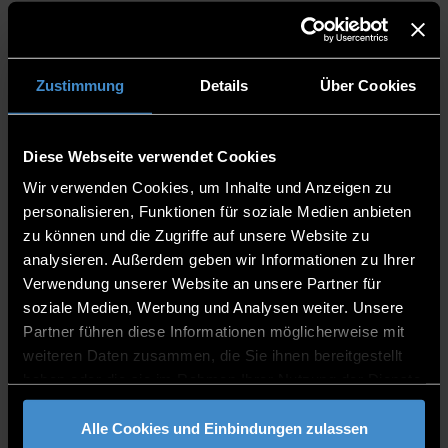
19
KULTURCAFÉ
Zustimmung
Details
Über Cookies
18:00-20:00
May
Glasbau e.V. Pfarrkirchen
Diese Webseite verwendet Cookies
Wir verwenden Cookies, um Inhalte und Anzeigen zu
Download to event calender
personalisieren, Funktionen für soziale Medien anbieten
zu können und die Zugriffe auf unsere Website zu
Let’s get together!
analysieren. Außerdem geben wir Informationen zu Ihrer
Everyone interested in other cultures is invited to join
Verwendung unserer Website an unsere Partner für
the KULTURcafé!
soziale Medien, Werbung und Analysen weiter. Unsere
We welcome students, staff as well as citizens of
Partner führen diese Informationen möglicherweise mit
Pfarrkirchen...
weiteren Daten zusammen, die Sie ihnen bereitgestellt
haben oder die sie im Rahmen Ihrer Nutzung der Dienste
gesammelt haben.
General Public
Alle Cookies und Einbindungen zulassen