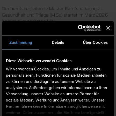
Der berufsbegleitende Master Berufspädagogik -
Gesundheit und Pflege (M.Sc.) startet im März 2026
bereits zum sechsten Mal.
Zustimmung
Details
Über Cookies
Bei der Online-Infoveranstaltung möchten wir Ihnen
unverbindlich den Aufbau, die Inhalte und die
Voraussetzungen für die Einstellung in die
Diese Webseite verwendet Cookies
Qualifikationsebene 4 sowie wichtige Tipps für das
Wir verwenden Cookies, um Inhalte und Anzeigen zu
berufsbegleitende Studium näher bringen.
personalisieren, Funktionen für soziale Medien anbieten
zu können und die Zugriffe auf unsere Website zu
analysieren. Außerdem geben wir Informationen zu Ihrer
Verwendung unserer Website an unsere Partner für
Faktencheck Master:
soziale Medien, Werbung und Analysen weiter. Unsere
Partner führen diese Informationen möglicherweise mit
weiteren Daten zusammen, die Sie ihnen bereitgestellt