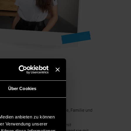
Über Cookies
rt und sieht darin viel Potenzial und
us aller Welt. Auch wenn sie Freunde, Familie und
igen, der zu Besuch kommt.
 Medien anbieten zu können
hrer Verwendung unserer
s man hier Menschen aus aller Welt mit
 und bestellte dort auf Englisch, während sie mit
 führen diese Informationen