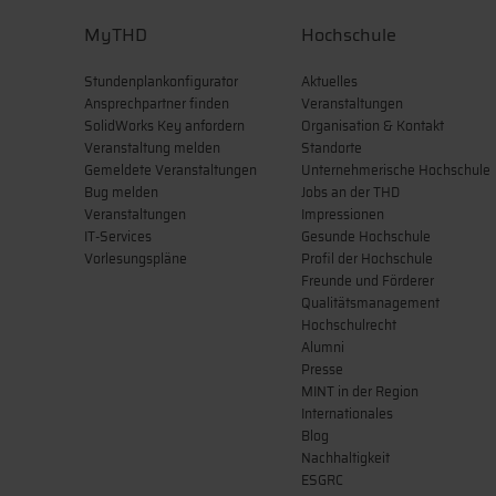
MyTHD
Hochschule
Stundenplankonfigurator
Aktuelles
Ansprechpartner finden
Veranstaltungen
SolidWorks Key anfordern
Organisation & Kontakt
Veranstaltung melden
Standorte
Gemeldete Veranstaltungen
Unternehmerische Hochschule
Bug melden
Jobs an der THD
Veranstaltungen
Impressionen
IT-Services
Gesunde Hochschule
Vorlesungspläne
Profil der Hochschule
Freunde und Förderer
Qualitätsmanagement
Hochschulrecht
Alumni
Presse
MINT in der Region
Internationales
Blog
Nachhaltigkeit
ESGRC