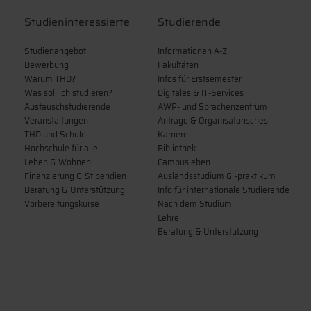
Studieninteressierte
Studierende
Studienangebot
Informationen A-Z
Bewerbung
Fakultäten
Warum THD?
Infos für Erstsemester
Was soll ich studieren?
Digitales & IT-Services
Austauschstudierende
AWP- und Sprachenzentrum
Veranstaltungen
Anträge & Organisatorisches
THD und Schule
Karriere
Hochschule für alle
Bibliothek
Leben & Wohnen
Campusleben
Finanzierung & Stipendien
Auslandsstudium & -praktikum
Beratung & Unterstützung
Info für internationale Studierende
Vorbereitungskurse
Nach dem Studium
Lehre
Beratung & Unterstützung