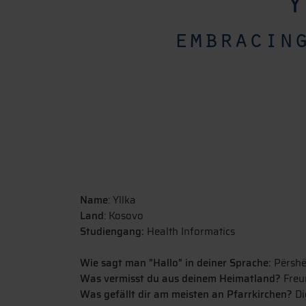
y
embracin
Name
: Yllka
Land
: Kosovo
Studiengang:
Health Informatics
Wie sagt man "Hallo" in deiner Sprache:
Përshë
Was vermisst du aus deinem Heimatland?
Freun
Was gefällt dir am meisten an Pfarrkirchen?
Di