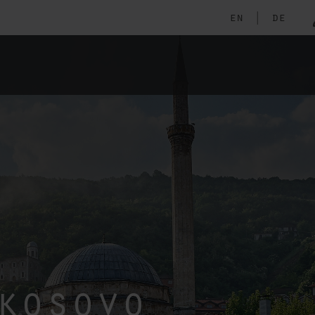
en
|
de
kosovo