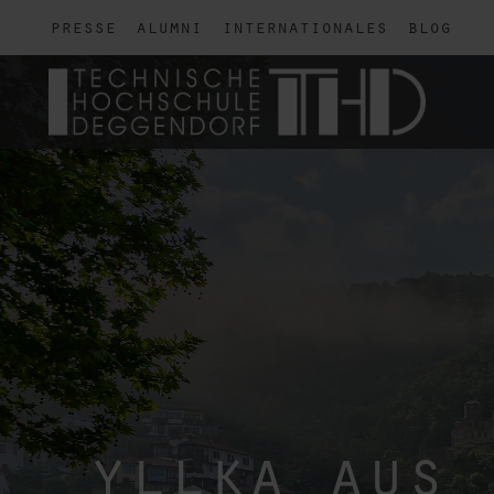
presse
alumni
internationales
blog
yllka aus 