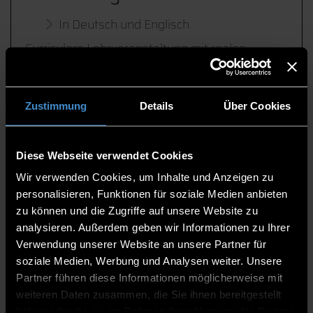
In Deutsch und Englisch
Curriculare Lehrveranstaltung mit realen
Problemstellungen aus Praxis und Forschung;
intensive Betreuung, Mentoring und
methodischer Input über mehrere
Zustimmung
Details
Über Cookies
Veranstaltungstage.
Diese Webseite verwendet Cookies
Startup Factory
Wir verwenden Cookies, um Inhalte und Anzeigen zu
personalisieren, Funktionen für soziale Medien anbieten
In Deggendorf
zu können und die Zugriffe auf unsere Website zu
Programm zur strukturierten Weiterentwicklung
analysieren. Außerdem geben wir Informationen zu Ihrer
von Gründungsideen mit Mentoring vor Ort.
Verwendung unserer Website an unsere Partner für
soziale Medien, Werbung und Analysen weiter. Unsere
Partner führen diese Informationen möglicherweise mit
GROW,
weiteren Daten zusammen, die Sie ihnen bereitgestellt
haben oder die sie im Rahmen Ihrer Nutzung der Dienste