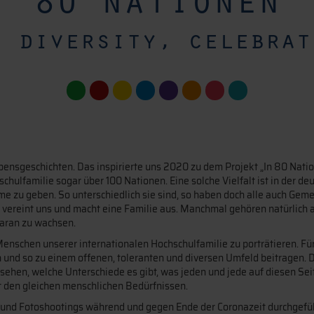
80 nationen
g diversity, celebrat
ensgeschichten. Das inspirierte uns 2020 zu dem Projekt „In 80 Nati
chulfamilie sogar über 100 Nationen. Eine solche Vielfalt ist in der d
me zu geben. So unterschiedlich sie sind, so haben doch alle auch Gem
vereint uns und macht eine Familie aus. Manchmal gehören natürlich au
aran zu wachsen.
Menschen unserer internationalen Hochschulfamilie zu porträtieren. Für
 und so zu einem offenen, toleranten und diversen Umfeld beitragen. 
ehen, welche Unterschiede es gibt, was jeden und jede auf diesen Seite
 den gleichen menschlichen Bedürfnissen.
 und Fotoshootings während und gegen Ende der Coronazeit durchgeführt