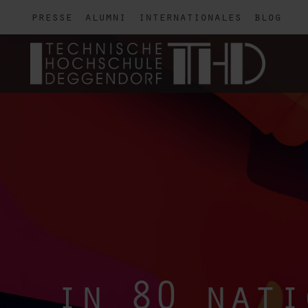
presse
alumni
internationales
blog
in 80 nati