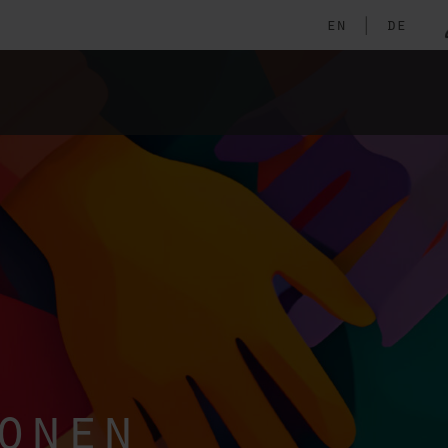
en
|
de
onen