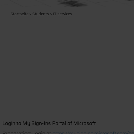
Startseite
>
Students
> IT services
Login to My Sign-Ins Portal of Microsoft
Preparation: Login at
https://mysignins.microsoft.com/se