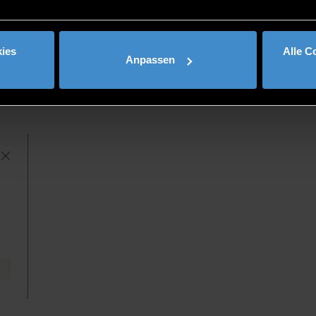
ies
Alle C
Anpassen