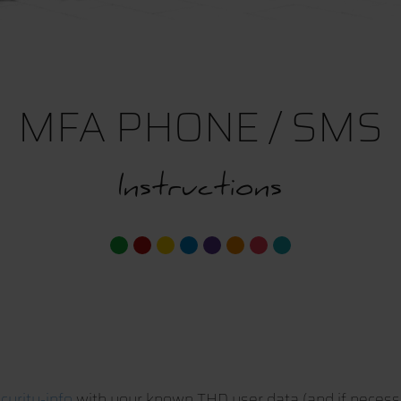
MFA PHONE / SMS
Instructions
curity-info
with your known THD user data (and if necessa