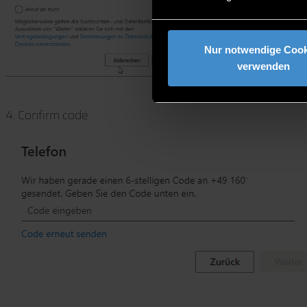
Nur notwendige Cook
verwenden
4. Confirm code