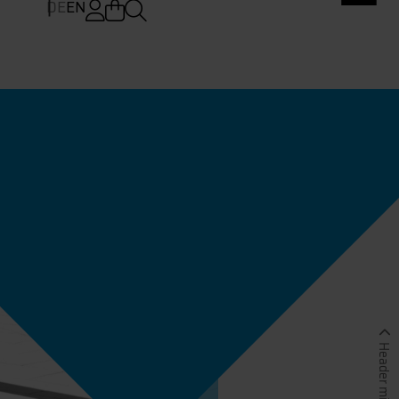
DE
EN
Header minimieren